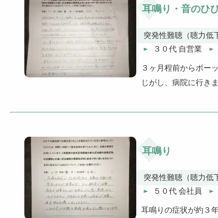
耳鳴り・音のひ
突発性難聴（聴力低
３０代 自営業
３ヶ月程前からボー
じがし、病院に行き
耳鳴り
突発性難聴（聴力低
５０代 会社員
耳鳴りの症状が約３