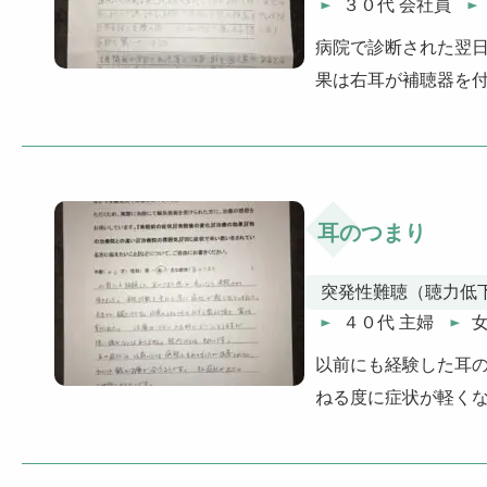
３０代 会社員
病院で診断された翌
果は右耳が補聴器を
耳のつまり
突発性難聴（聴力低
４０代 主婦
以前にも経験した耳
ねる度に症状が軽く