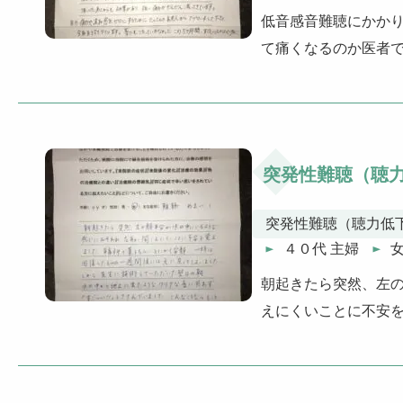
低音感音難聴にかか
て痛くなるのか医者
突発性難聴（聴
突発性難聴（聴力低
４０代 主婦
朝起きたら突然、左
えにくいことに不安