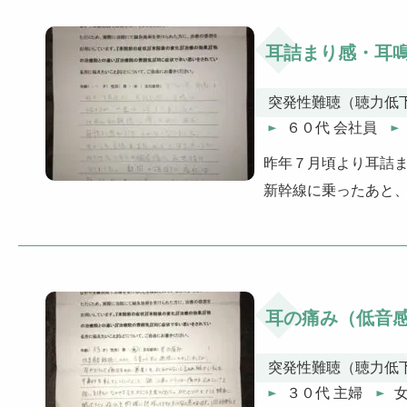
耳詰まり感・耳
突発性難聴（聴力低
６０代 会社員
昨年７月頃より耳詰
新幹線に乗ったあと
耳の痛み（低音
突発性難聴（聴力低
３０代 主婦