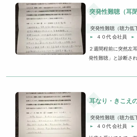
突発性難聴（耳
突発性難聴（聴力低
４０代 会社員
２週間程前に突然左
発性難聴」と診断さ
耳なり・きこえ
突発性難聴（聴力低
４０代 会社員