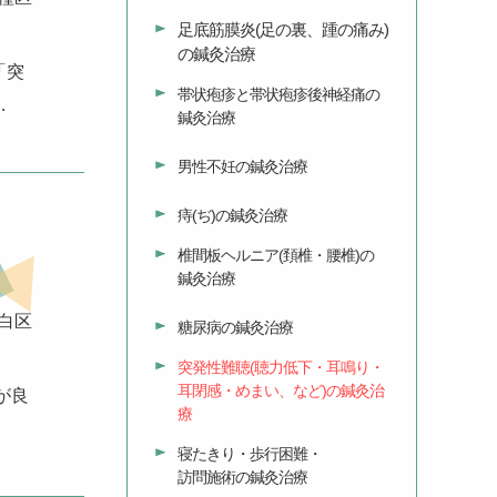
足底筋膜炎
(足の裏、踵の痛み)
の鍼灸治療
「突
帯状疱疹と帯状疱疹後神経痛の
…
鍼灸治療
男性不妊の鍼灸治療
痔(ぢ)の鍼灸治療
椎間板ヘルニア(頚椎・腰椎)の
鍼灸治療
白区
糖尿病の鍼灸治療
突発性難聴(聴力低下・耳鳴り・
耳閉感・めまい、など)の鍼灸治
が良
療
寝たきり・歩行困難・
訪問施術の鍼灸治療