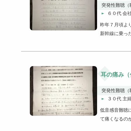
突発性難聴（
６０代 会
昨年７月頃よ
新幹線に乗っ
耳の痛み（
突発性難聴（
３０代 主
低音感音難聴
て痛くなるの