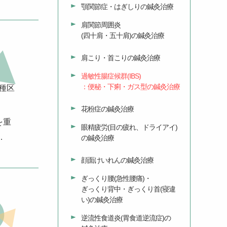
顎関節症・はぎしりの鍼灸治療
肩関節周囲炎
(四十肩・五十肩)の鍼灸治療
肩こり・首こりの鍼灸治療
過敏性腸症候群(IBS)
：便秘・下痢・ガス型の鍼灸治療
種区
花粉症の鍼灸治療
を重
眼精疲労(目の疲れ、ドライアイ)
…
の鍼灸治療
顔面けいれんの鍼灸治療
ぎっくり腰(急性腰痛)・
ぎっくり背中・ぎっくり首(寝違
い)の鍼灸治療
逆流性食道炎(胃食道逆流症)の