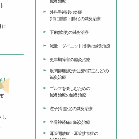
鍼灸治療
市
外科手術後の炎症
(特に腫脹：腫れ)の鍼灸治療
月に
下痢(軟便)の鍼灸治療
…
減量・ダイエット指導の鍼灸治療
更年期障害の鍼灸治療
股関節痛(変形性股関節症など)の
鍼灸治療
み）
ゴルフを楽しむための
鍼灸治療の鍼灸治療
市
逆子(骨盤位)の鍼灸治療
うし
坐骨神経痛の鍼灸治療
…
耳管開放症・耳管狭窄症の