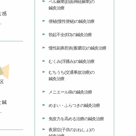
ベル麻痺(顔面神経麻痺)の
鍼灸治療
な感
便秘(慢性便秘)の鍼灸治療
…
勃起不全(ED)の鍼灸治療
慢性副鼻腔炎(蓄膿症)の鍼灸治療
むくみ(浮腫み)の鍼灸治療
むちうち(交通事故治療)の
鍼灸治療
区
メニエール病の鍼灸治療
と鍼
めまい・ふらつきの鍼灸治療
…
免疫力を高める治療の鍼灸治療
夜尿症(子供のおねしょ)の