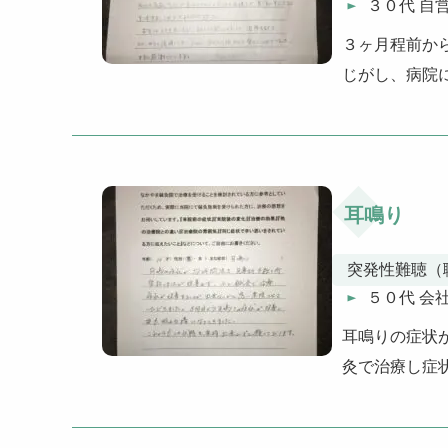
３０代 自
３ヶ月程前か
じがし、病院
耳鳴り
突発性難聴（
５０代 会
耳鳴りの症状
灸で治療し症