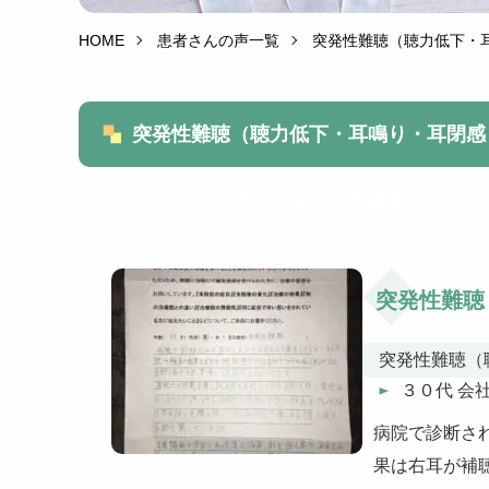
HOME
患者さんの声一覧
突発性難聴（聴力低下・
突発性難聴（聴力低下・耳鳴り・耳閉感
まい、など）の説明
突発性難聴
突発性難聴（
３０代 会
病院で診断さ
果は右耳が補