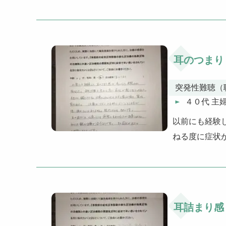
耳のつまり
突発性難聴（
４０代 主
以前にも経験
ねる度に症状
耳詰まり感