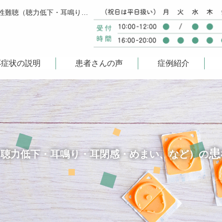
名古屋市千種区本山駅 鍼灸治療専門 なかやま鍼灸院の突発性難聴（聴力低下・耳鳴り・耳閉感・めまい、など）の患者さんの声(1/2)
応症状の説明
患者さんの声
症例紹介
患
（聴力低下・耳鳴り・耳閉感・めまい、など）の