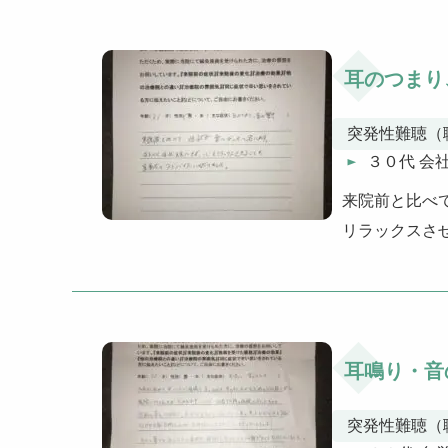
耳のつまり
突発性難聴（
３０代 会
来院前と比べ
リラックスさ
耳鳴り・音
突発性難聴（