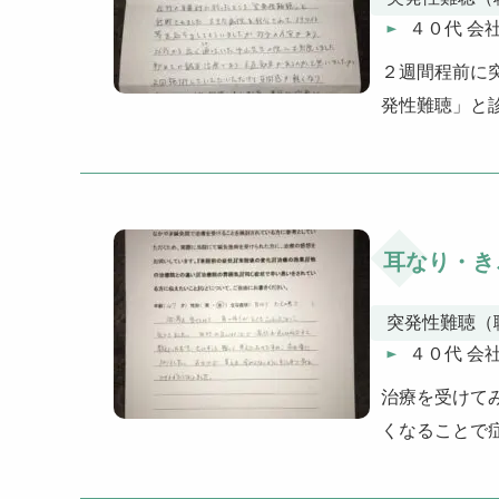
４０代 会
２週間程前に
発性難聴」と
耳なり・き
突発性難聴（
４０代 会
治療を受けて
くなることで