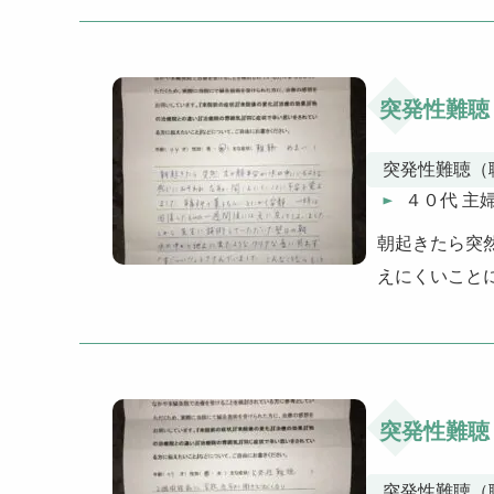
突発性難聴
突発性難聴（
４０代 主
朝起きたら突
えにくいこと
突発性難聴
突発性難聴（