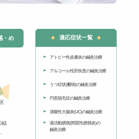
適応症状一覧
感・め
アトピー性皮膚炎の鍼灸治療
アルコール性肝疾患の鍼灸治療
うつ症状(鬱病)の鍼灸治療
円形脱毛症の鍼灸治療
区
潰瘍性大腸炎(UC)の鍼灸治療
の結
過活動膀胱(間質性膀胱炎)の
鍼灸治療
…